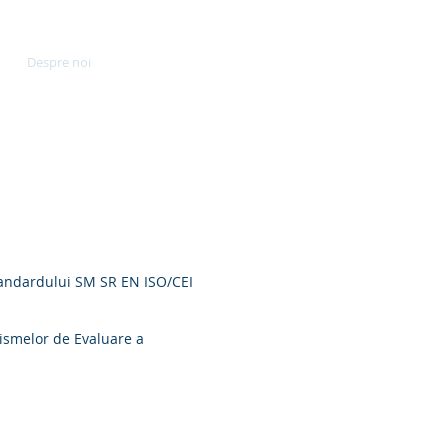
Despre noi
Servicii
Contact
 standardului SM SR EN ISO/CEI
nismelor de Evaluare a