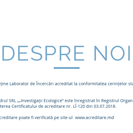
OLOGICE"
DESPRE NOI
 deține Laborator de Încercări acreditat la conformitatea cerințelor
drul SRL „„Investigații Ecologice” este înregistrat în Registrul Orga
terea Certificatului de acreditare nr. LÎ-120 din 03.07.2018.
creditare poate fi verificată pe site-ul
www.acreditare.md